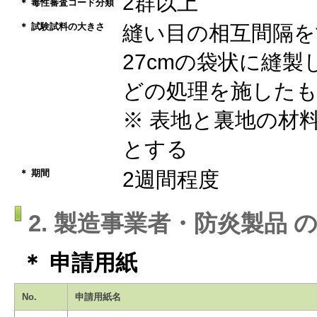
2群以上
＊ 毒性審査コード分類
＊ 試験試料の大きさ
縫い目の相互間隔を寸
27cmの袋状に縫
どの処理を施したも
※ 表地と裏地の材
とする
＊ 期間
2週間程度
2. 製造事業者・防炎製品 
＊ 申請用紙
No.
申請用紙名