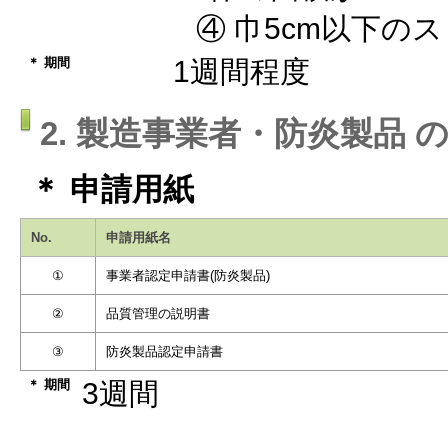
④ 巾5cm以下の
＊ 期間
1週間程度
2. 製造事業者・防炎製品 
＊ 申請用紙
No.
申請用紙名
①
事業者認定申請書(防炎製品)
②
品質管理の説明書
③
防炎製品認定申請書
＊ 期間
3週間