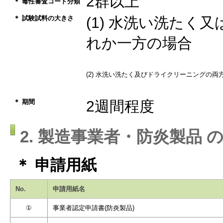
2群以上
＊ 毒性審査コード分類
＊ 試験試料の大きさ
(1) 水洗い洗たく
れか一方の場合
(2) 水洗い洗たく及びドライクリーニングの両
＊ 期間
2週間程度
2. 製造事業者・防炎製品 
＊ 申請用紙
No.
申請用紙名
①
事業者認定申請書(防炎製品)