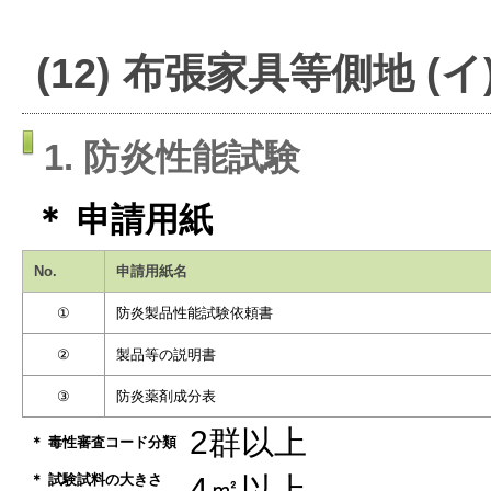
(12) 布張家具等側地 
1. 防炎性能試験
＊ 申請用紙
No.
申請用紙名
①
防炎製品性能試験依頼書
②
製品等の説明書
③
防炎薬剤成分表
2群以上
＊ 毒性審査コード分類
＊ 試験試料の大きさ
4㎡以上