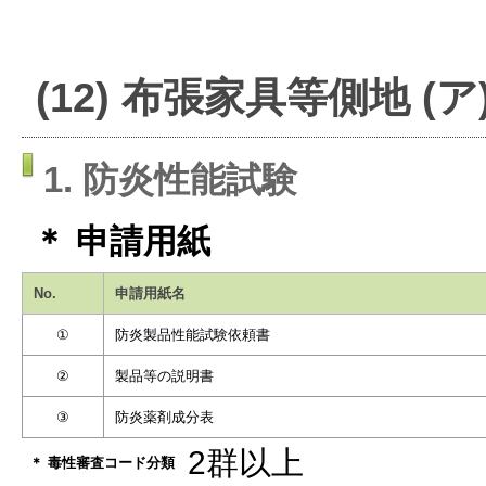
(12) 布張家具等側地 (
1. 防炎性能試験
＊ 申請用紙
No.
申請用紙名
①
防炎製品性能試験依頼書
②
製品等の説明書
③
防炎薬剤成分表
2群以上
＊ 毒性審査コード分類