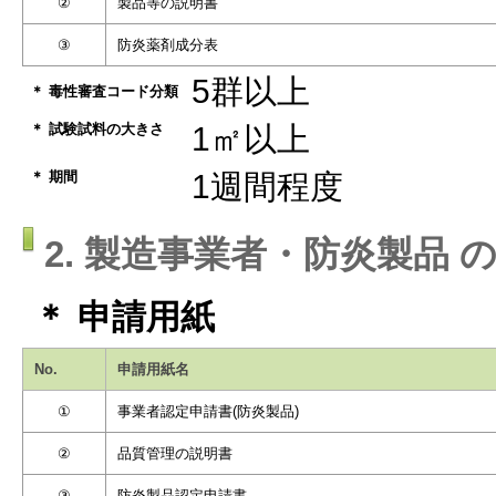
②
製品等の説明書
③
防炎薬剤成分表
5群以上
＊ 毒性審査コード分類
＊ 試験試料の大きさ
1㎡以上
＊ 期間
1週間程度
2. 製造事業者・防炎製品 
＊ 申請用紙
No.
申請用紙名
①
事業者認定申請書(防炎製品)
②
品質管理の説明書
③
防炎製品認定申請書