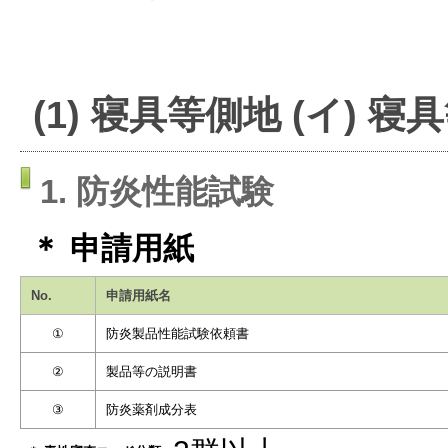
(1) 寝具等側地 (イ) 
1. 防炎性能試験
＊ 申請用紙
No.
申請用紙名
①
防炎製品性能試験依頼書
②
製品等の説明書
③
防炎薬剤成分表