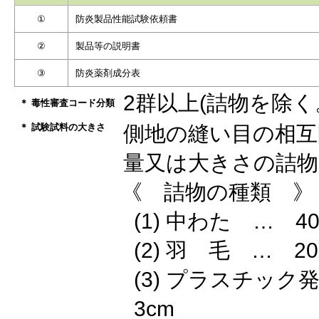
①
防炎製品性能試験依頼書
②
製品等の説明書
③
防炎薬剤成分表
2群以上(詰物を除く
＊ 毒性審査コード分類
＊ 試験試料の大きさ
側地の縫い目の相互間
量又は大きさの詰物
《 詰物の種類 》
(1) 中わた … 40±
(2) 羽 毛 … 20±
(3) プラスチック
3cm