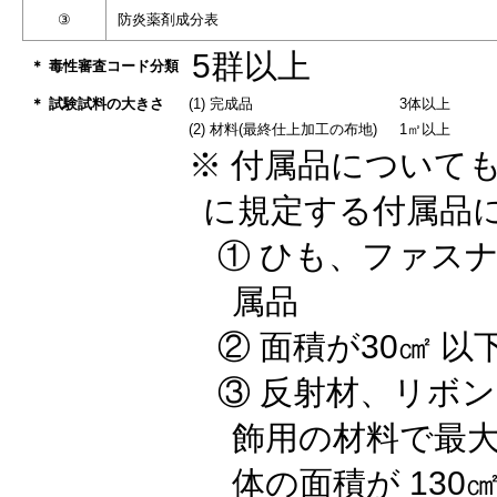
③
防炎薬剤成分表
5群以上
＊ 毒性審査コード分類
＊ 試験試料の大きさ
(1) 完成品
3体以上
(2) 材料(最終仕上加工の布地)
1㎡以上
※ 付属品について
に規定する付属品
① ひも、ファス
属品
② 面積が30㎠ 
③ 反射材、リボ
飾用の材料で最大
体の面積が 130