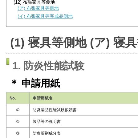
(12) 布張家具等側地
(ア) 布張家具等側地
(イ) 布張家具等完成品側地
(1) 寝具等側地 (ア) 寝
1. 防炎性能試験
＊ 申請用紙
No.
申請用紙名
①
防炎製品性能試験依頼書
②
製品等の説明書
③
防炎薬剤成分表