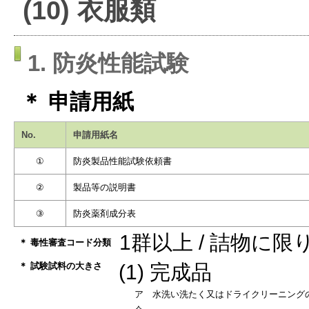
(10) 衣服類
1. 防炎性能試験
＊ 申請用紙
No.
申請用紙名
①
防炎製品性能試験依頼書
②
製品等の説明書
③
防炎薬剤成分表
1群以上 / 詰物に限
＊ 毒性審査コード分類
＊ 試験試料の大きさ
(1) 完成品
ア 水洗い洗たく又はドライクリーニング