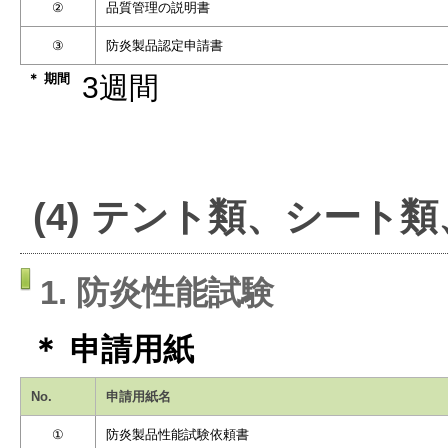
②
品質管理の説明書
③
防炎製品認定申請書
＊ 期間
3週間
(4) テント類、シート
1. 防炎性能試験
＊ 申請用紙
No.
申請用紙名
①
防炎製品性能試験依頼書