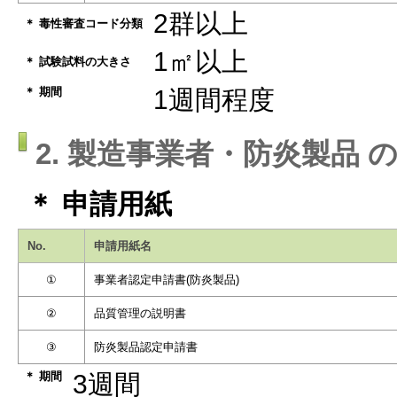
2群以上
＊ 毒性審査コード分類
1㎡以上
＊ 試験試料の大きさ
＊ 期間
1週間程度
2. 製造事業者・防炎製品 
＊ 申請用紙
No.
申請用紙名
①
事業者認定申請書(防炎製品)
②
品質管理の説明書
③
防炎製品認定申請書
＊ 期間
3週間