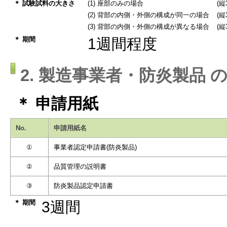
＊ 試験試料の大きさ
(1) 座部のみの場合
(縦
(2) 背部の内側・外側の構成が同一の場合
(縦
(3) 背部の内側・外側の構成が異なる場合
(縦
＊ 期間
1週間程度
2. 製造事業者・防炎製品 
＊ 申請用紙
No.
申請用紙名
①
事業者認定申請書(防炎製品)
②
品質管理の説明書
③
防炎製品認定申請書
＊ 期間
3週間