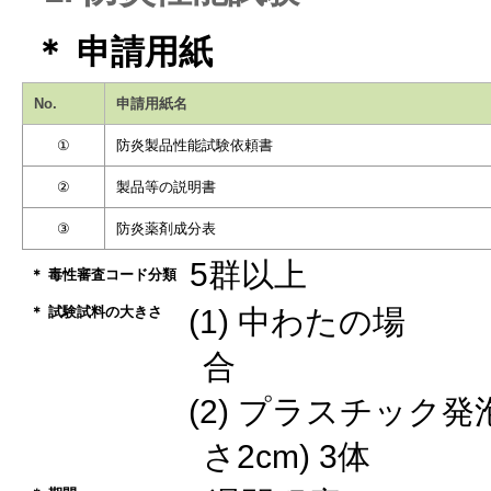
＊ 申請用紙
No.
申請用紙名
①
防炎製品性能試験依頼書
②
製品等の説明書
③
防炎薬剤成分表
5群以上
＊ 毒性審査コード分類
＊ 試験試料の大きさ
(1) 中わたの場
合 
(2) プラスチック発
さ2cm) 3体