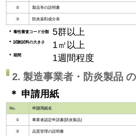
②
製品等の説明書
③
防炎薬剤成分表
5群以上
＊ 毒性審査コード分類
＊ 試験試料の大きさ
1㎡以上
＊ 期間
1週間程度
2. 製造事業者・防炎製品 
＊ 申請用紙
No.
申請用紙名
①
事業者認定申請書(防炎製品)
②
品質管理の説明書