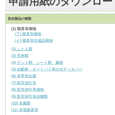
申請用紙のダウンロー
防炎製品の種類
(1) 寝具等側地
(ア) 寝具等側地
(イ) 寝具等完成品側地
(2) ふとん類
(3) 毛布類
(4) テント類、シート類、幕類
(5) 自動車・オートバイ等のボディカバー
(6) 非常持出袋
(7) 防災頭巾等
(8) 防災頭巾等側地
(9) 防災頭巾等詰物類
(10) 衣服類
(11) 布張家具等