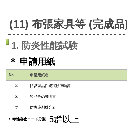
(11) 布張家具等 (完成品
1. 防炎性能試験
＊ 申請用紙
No.
申請用紙名
①
防炎製品性能試験依頼書
②
製品等の説明書
③
防炎薬剤成分表
5群以上
＊ 毒性審査コード分類