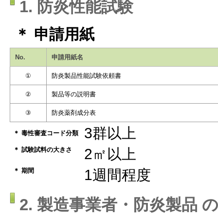
1. 防炎性能試験
＊ 申請用紙
No.
申請用紙名
①
防炎製品性能試験依頼書
②
製品等の説明書
③
防炎薬剤成分表
3群以上
＊ 毒性審査コード分類
＊ 試験試料の大きさ
2㎡以上
＊ 期間
1週間程度
2. 製造事業者・防炎製品 