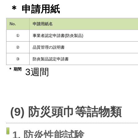
＊ 申請用紙
No.
申請用紙名
①
事業者認定申請書(防炎製品)
②
品質管理の説明書
③
防炎製品認定申請書
＊ 期間
3週間
(9) 防災頭巾等詰物類
1. 防炎性能試験