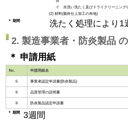
合
イ 水洗い洗たく及びドライクリーニング
(2) 材料(最終仕上加工の布地)
＊ 期間
洗たく処理により1
2. 製造事業者・防炎製品 
＊ 申請用紙
No.
申請用紙名
①
事業者認定申請書(防炎製品)
②
品質管理の説明書
③
防炎製品認定申請書
＊ 期間
3週間