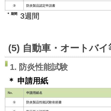
③
防炎製品認定申請書
＊ 期間
3週間
(5) 自動車・オートバ
1. 防炎性能試験
＊ 申請用紙
No.
申請用紙名
①
防炎製品性能試験依頼書