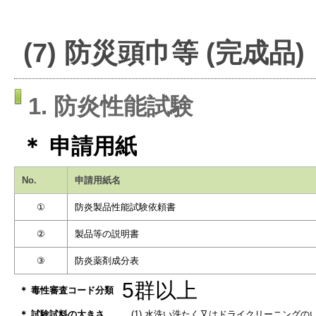
(7) 防災頭巾等 (完成品)
1. 防炎性能試験
＊ 申請用紙
No.
申請用紙名
①
防炎製品性能試験依頼書
②
製品等の説明書
③
防炎薬剤成分表
5群以上
＊ 毒性審査コード分類
＊ 試験試料の大きさ
(1) 水洗い洗たく又はドライクリーニング