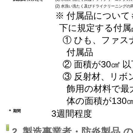
(2) 水洗い洗たく及びドライクリーニングの
※ 付属品につい
下に規定する付属
① ひも、ファ
付属品
② 面積が30㎠ 
③ 反射材、リボ
飾用の材料で最
体の面積が130
＊ 期間
3週間程度
2. 製造事業者・防炎製品 