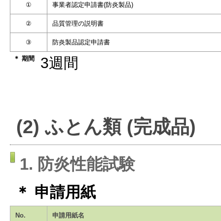
①
事業者認定申請書(防炎製品)
②
品質管理の説明書
③
防炎製品認定申請書
＊ 期間
3週間
(2) ふとん類 (完成品)
1. 防炎性能試験
＊ 申請用紙
No.
申請用紙名