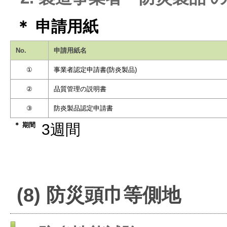
＊ 申請用紙
No.
申請用紙名
①
事業者認定申請書(防炎製品)
②
品質管理の説明書
③
防炎製品認定申請書
＊ 期間
3週間
(8) 防災頭巾等側地